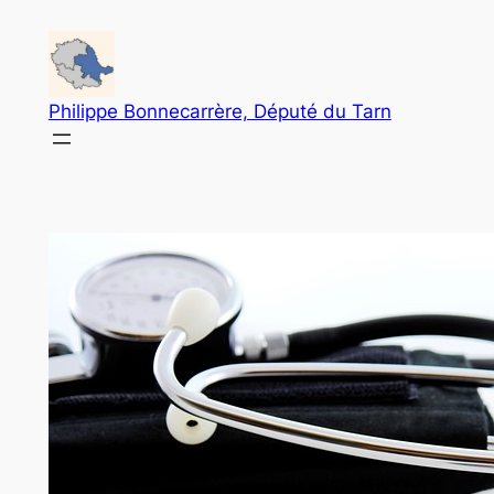
Aller
au
contenu
Philippe Bonnecarrère, Député du Tarn