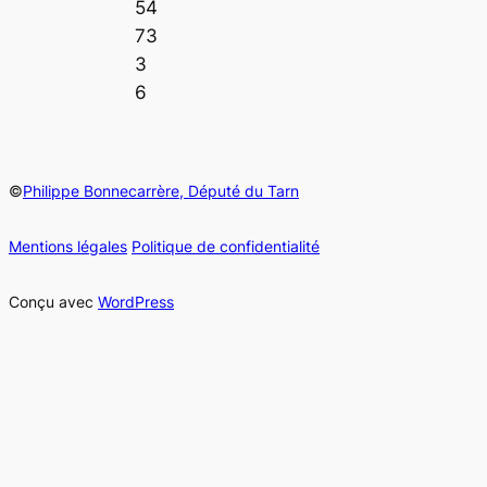
54
73
3
6
©
Philippe Bonnecarrère, Député du Tarn
Mentions légales
Politique de confidentialité
Conçu avec
WordPress