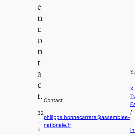
e
n
c
o
n
t
a
S
c
X
t.
Tw
Contact
F
/
32
philippe.bonnecarrere@assemblee-
,
nationale.fr
pl
I