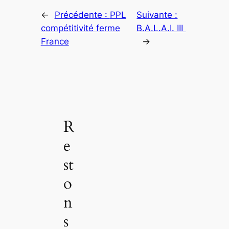
←
Précédente :
PPL
Suivante :
compétitivité ferme
B.A.L.A.I. III
France
→
R
e
st
o
n
s