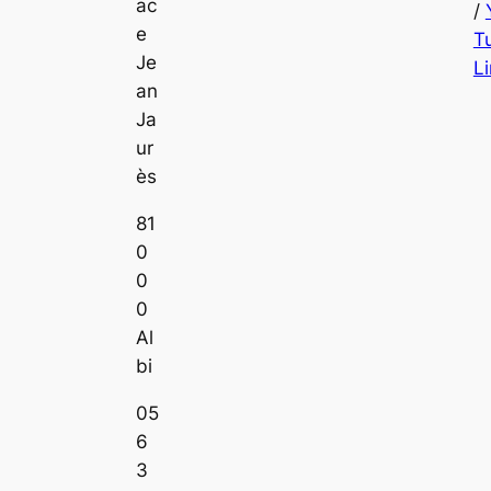
ac
/
e
T
Je
L
an
Ja
ur
ès
81
0
0
0
Al
bi
05
6
3