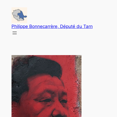
Aller
au
contenu
Philippe Bonnecarrère, Député du Tarn