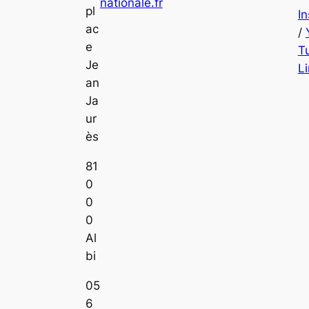
nationale.fr
pl
I
ac
/
e
T
Je
L
an
Ja
ur
ès
81
0
0
0
Al
bi
05
6