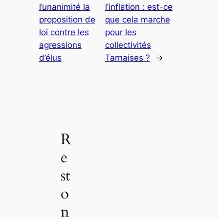
l’unanimité la
l’inflation : est-ce
proposition de
que cela marche
loi contre les
pour les
agressions
collectivités
d’élus
Tarnaises ?
→
R
e
st
o
n