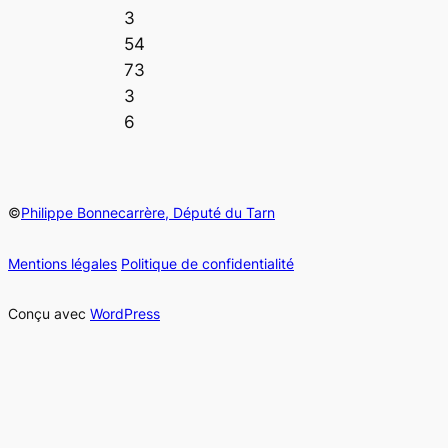
3
54
73
3
6
©
Philippe Bonnecarrère, Député du Tarn
Mentions légales
Politique de confidentialité
Conçu avec
WordPress