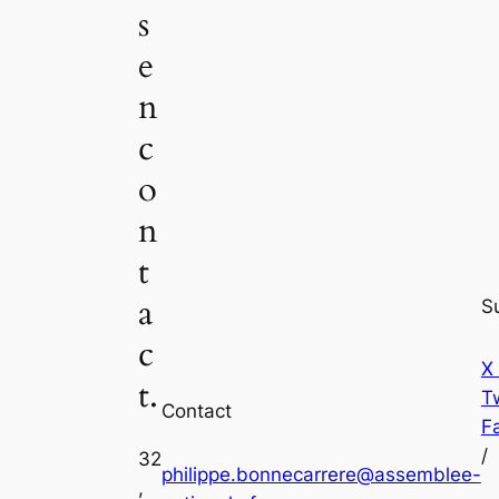
s
e
n
c
o
n
t
a
S
c
X
t.
Tw
Contact
F
/
32
philippe.bonnecarrere@assemblee-
,