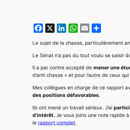
Facebook
X
LinkedIn
WhatsApp
Email
Partag
Le sujet de la chasse, particulièrement anc
Le Sénat n’a pas du tout voulu se saisir d
Il a par contre accepté de
mener une étud
d’anti chasse » et pour l’autre de ceux qu
Mes collègues en charge de ce rapport a
des positions défavorables
.
Ils ont mené un travail sérieux. J’ai
partic
d’intérêt.
Je vous joins une note rapide à
le
rapport complet
.