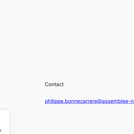
Contact
philippe.bonnecarrere@assemblee-na
e