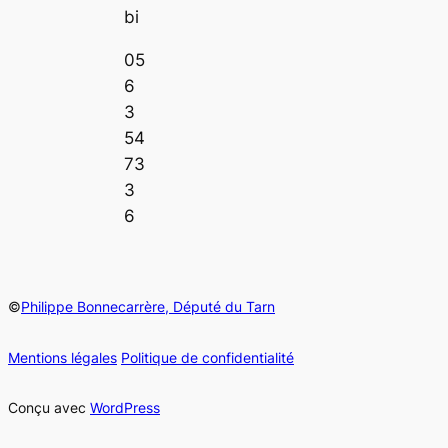
bi
05
6
3
54
73
3
6
©
Philippe Bonnecarrère, Député du Tarn
Mentions légales
Politique de confidentialité
Conçu avec
WordPress