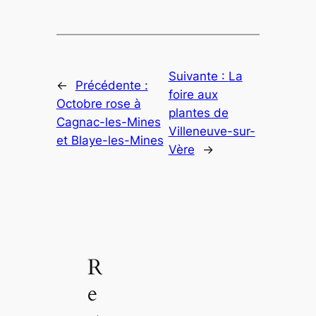
Suivante :
La
←
Précédente :
foire aux
Octobre rose à
plantes de
Cagnac-les-Mines
Villeneuve-sur-
et Blaye-les-Mines
Vère
→
R
e