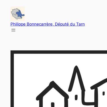
Aller
au
contenu
Philippe Bonnecarrère, Député du Tarn