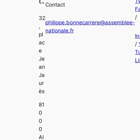
t.
Tw
Contact
F
/
32
philippe.bonnecarrere@assemblee-
,
nationale.fr
pl
I
ac
/
e
T
Je
L
an
Ja
ur
ès
81
0
0
0
Al