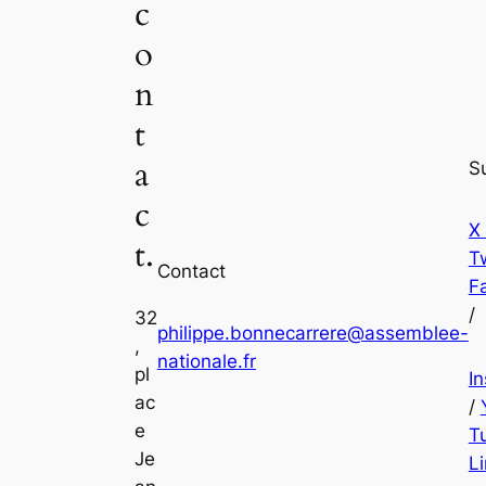
c
o
n
t
a
S
c
X
t.
Tw
Contact
F
/
32
philippe.bonnecarrere@assemblee-
,
nationale.fr
pl
I
ac
/
e
T
Je
L