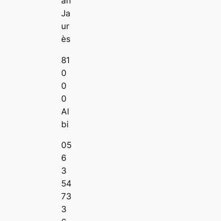
an
Ja
ur
ès
81
0
0
0
Al
bi
05
6
3
54
73
3