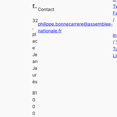
t.
Tw
Contact
F
/
32
philippe.bonnecarrere@assemblee-
,
nationale.fr
pl
I
ac
/
e
T
Je
L
an
Ja
ur
ès
81
0
0
0