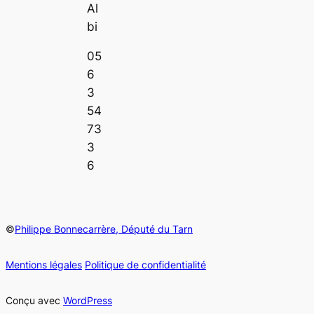
Al
bi
05
6
3
54
73
3
6
©
Philippe Bonnecarrère, Député du Tarn
Mentions légales
Politique de confidentialité
Conçu avec
WordPress