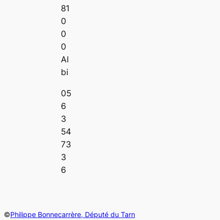
81
0
0
0
Al
bi
05
6
3
54
73
3
6
©
Philippe Bonnecarrère, Député du Tarn