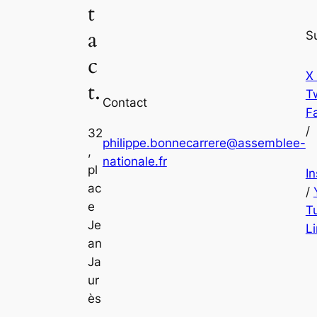
t
a
S
c
X
t.
Tw
Contact
F
/
32
philippe.bonnecarrere@assemblee-
,
nationale.fr
pl
I
ac
/
e
T
Je
L
an
Ja
ur
ès