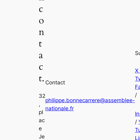
c
o
n
t
a
S
c
X
t.
Tw
Contact
F
/
32
philippe.bonnecarrere@assemblee-
,
nationale.fr
pl
I
ac
/
e
T
Je
L