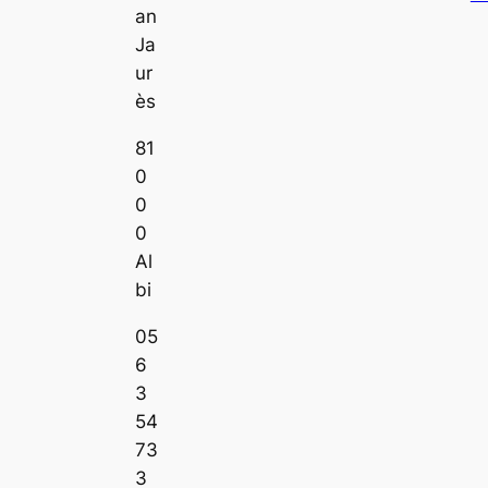
an
Ja
ur
ès
81
0
0
0
Al
bi
05
6
3
54
73
3