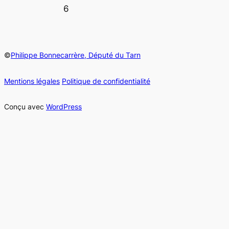
6
©
Philippe Bonnecarrère, Député du Tarn
Mentions légales
Politique de confidentialité
Conçu avec
WordPress