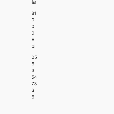
ès
81
0
0
0
Al
bi
05
6
3
54
73
3
6