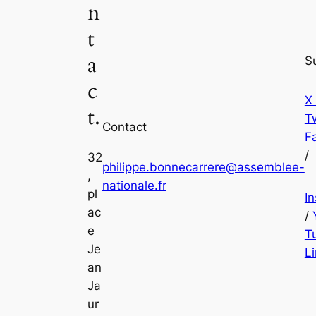
n
t
a
S
c
X
t.
Tw
Contact
F
/
32
philippe.bonnecarrere@assemblee-
,
nationale.fr
pl
I
ac
/
e
T
Je
L
an
Ja
ur