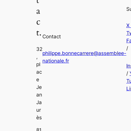
a
S
c
X
t.
Tw
Contact
F
/
32
philippe.bonnecarrere@assemblee-
,
nationale.fr
pl
I
ac
/
e
T
Je
L
an
Ja
ur
ès
81