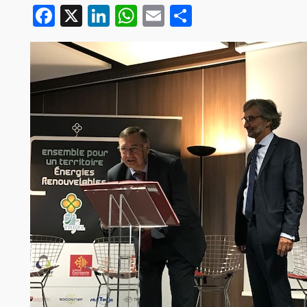
Facebook
X
LinkedIn
WhatsApp
Email
Partager