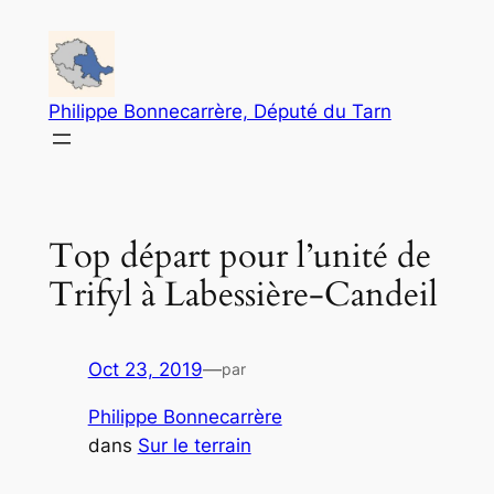
Aller
au
contenu
Philippe Bonnecarrère, Député du Tarn
Top départ pour l’unité de
Trifyl à Labessière-Candeil
Oct 23, 2019
—
par
Philippe Bonnecarrère
dans
Sur le terrain