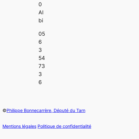
0
Al
bi
05
6
3
54
73
3
6
©
Philippe Bonnecarrère, Député du Tarn
Mentions légales
Politique de confidentialité