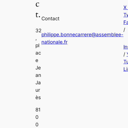
c
X
t.
Tw
Contact
F
/
32
philippe.bonnecarrere@assemblee-
,
nationale.fr
pl
I
ac
/
e
T
Je
L
an
Ja
ur
ès
81
0
0