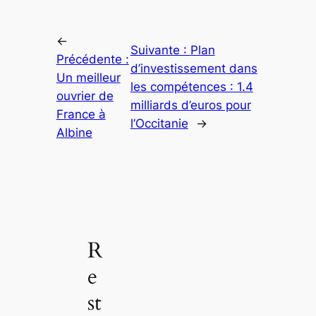
←
Suivante :
Plan
Précédente :
d’investissement dans
Un meilleur
les compétences : 1.4
ouvrier de
milliards d’euros pour
France à
l’Occitanie
→
Albine
R
e
st