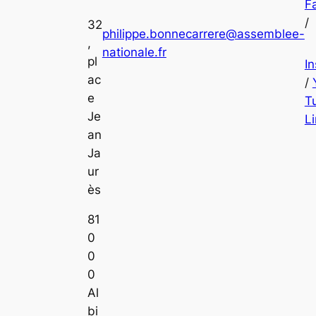
F
/
32
philippe.bonnecarrere@assemblee-
,
nationale.fr
pl
I
ac
/
e
T
Je
L
an
Ja
ur
ès
81
0
0
0
Al
bi