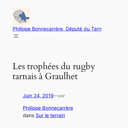
Aller
au
contenu
Philippe Bonnecarrère, Député du Tarn
Les trophées du rugby
tarnais à Graulhet
Juin 24, 2019
—
par
Philippe Bonnecarrère
dans
Sur le terrain