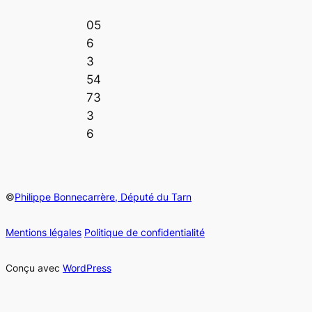
05
6
3
54
73
3
6
©
Philippe Bonnecarrère, Député du Tarn
Mentions légales
Politique de confidentialité
Conçu avec
WordPress