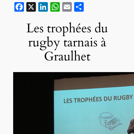
Facebook
X
LinkedIn
WhatsApp
Email
Partager
Les trophées du
rugby tarnais à
Graulhet