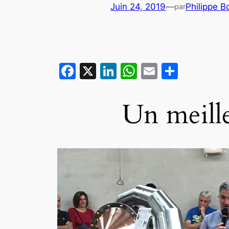
Juin 24, 2019
—
Philippe B
par
Facebook
X
LinkedIn
WhatsApp
Email
Partag
Un meille