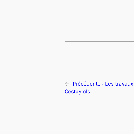
←
Précédente :
Les travau
Cestayrols