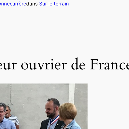
onnecarrère
dans
Sur le terrain
er
ur ouvrier de Franc