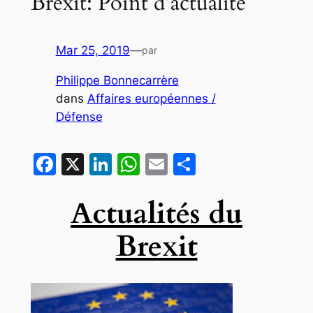
Brexit: Point d’actualité
Mar 25, 2019
—
par
Philippe Bonnecarrère
dans
Affaires européennes /
Défense
Facebook
X
LinkedIn
WhatsApp
Email
Partager
Actualités du
Brexit