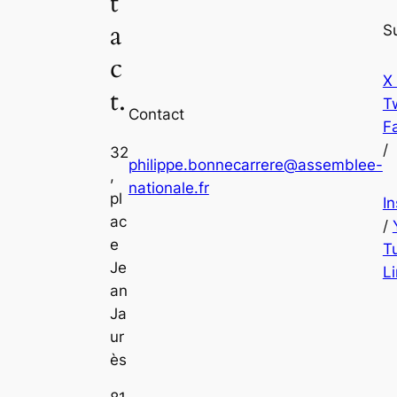
t
a
S
c
X
t.
Tw
Contact
F
/
32
philippe.bonnecarrere@assemblee-
,
nationale.fr
pl
I
ac
/
e
T
Je
L
an
Ja
ur
ès