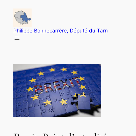
Aller
au
contenu
Philippe Bonnecarrère, Député du Tarn