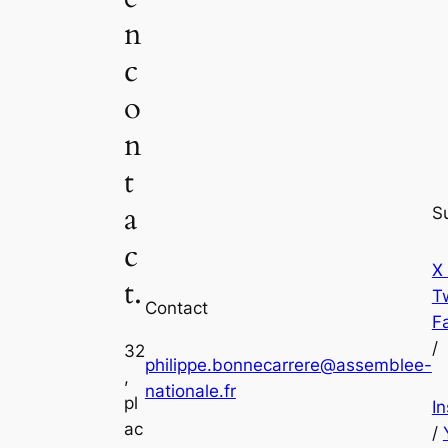
n
c
o
n
t
a
S
c
X
t.
Tw
Contact
F
/
32
philippe.bonnecarrere@assemblee-
,
nationale.fr
pl
I
ac
/