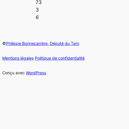
73
3
6
©
Philippe Bonnecarrère, Député du Tarn
Mentions légales
Politique de confidentialité
Conçu avec
WordPress