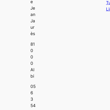
e
T
Je
L
an
Ja
ur
ès
81
0
0
0
Al
bi
05
6
3
54