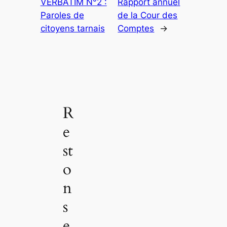
VERBATIM N°2 :
Rapport annuel
Paroles de
de la Cour des
citoyens tarnais
Comptes
→
R
e
st
o
n
s
e