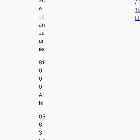
ac
/
e
T
Je
L
an
Ja
ur
ès
81
0
0
0
Al
bi
05
6
3