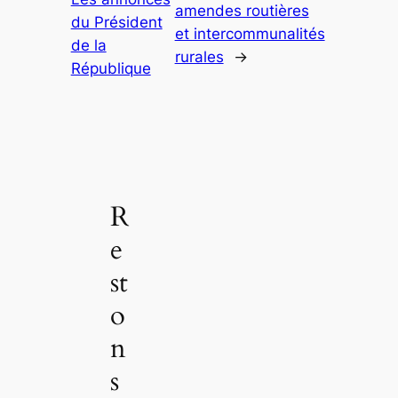
amendes routières
du Président
et intercommunalités
de la
rurales
→
République
R
e
st
o
n
s