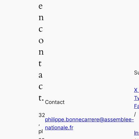
e
n
c
o
n
t
a
S
c
X
t.
Tw
Contact
F
/
32
philippe.bonnecarrere@assemblee-
,
nationale.fr
pl
I