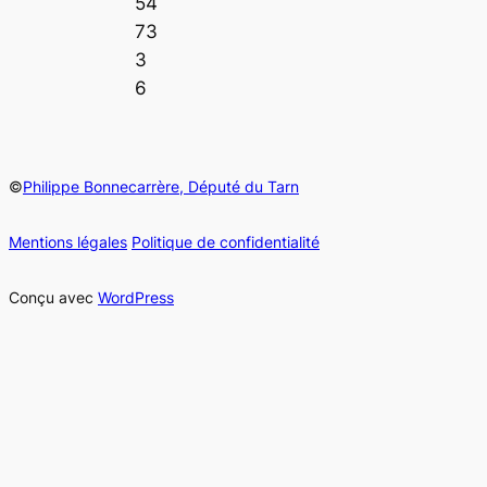
54
73
3
6
©
Philippe Bonnecarrère, Député du Tarn
Mentions légales
Politique de confidentialité
Conçu avec
WordPress