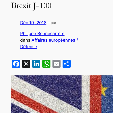
Brexit J-100
Déc 19, 2018
—
par
Philippe Bonnecarrère
dans
Affaires européennes /
Défense
Facebook
X
LinkedIn
WhatsApp
Email
Partager