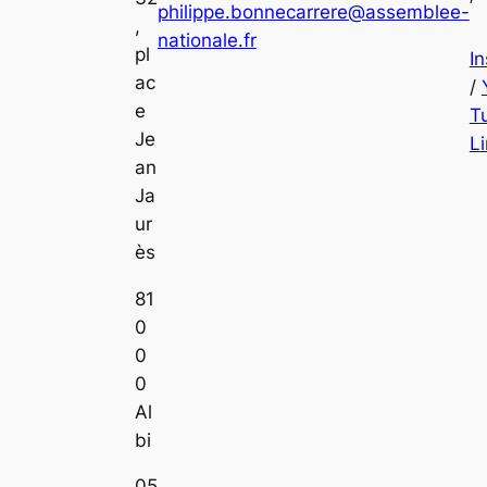
philippe.bonnecarrere@assemblee-
,
nationale.fr
pl
I
ac
/
e
T
Je
L
an
Ja
ur
ès
81
0
0
0
Al
bi
05