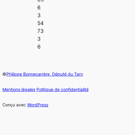
6
3
54
73
3
6
©
Philippe Bonnecarrère, Député du Tarn
Mentions légales
Politique de confidentialité
Conçu avec
WordPress