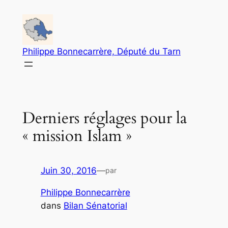
Aller
au
contenu
Philippe Bonnecarrère, Député du Tarn
Derniers réglages pour la
« mission Islam »
Juin 30, 2016
—
par
Philippe Bonnecarrère
dans
Bilan Sénatorial