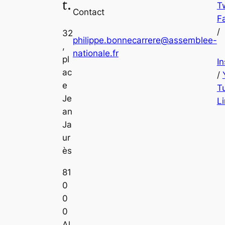
t.
Tw
Contact
F
/
32
philippe.bonnecarrere@assemblee-
,
nationale.fr
pl
I
ac
/
e
T
Je
L
an
Ja
ur
ès
81
0
0
0
Al