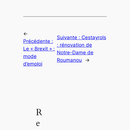
←
Suivante :
Cestayrols
Précédente :
: rénovation de
Le « Brexit » :
Notre-Dame de
mode
Roumanou
→
d’emploi
R
e