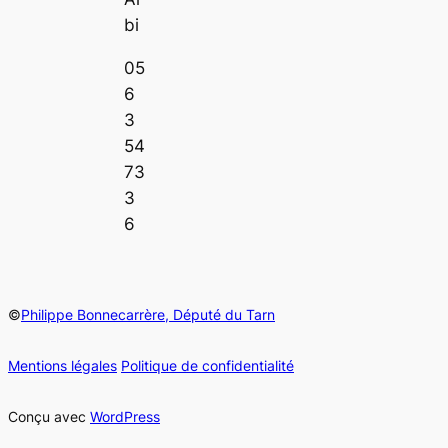
bi
05
6
3
54
73
3
6
©
Philippe Bonnecarrère, Député du Tarn
Mentions légales
Politique de confidentialité
Conçu avec
WordPress