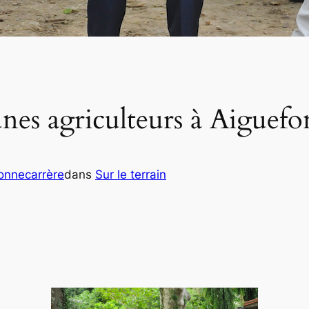
unes agriculteurs à Aiguef
Bonnecarrère
dans
Sur le terrain
er