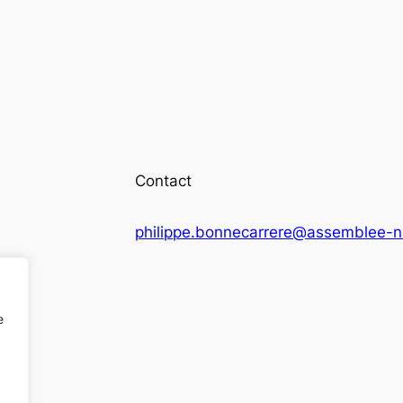
Contact
philippe.bonnecarrere@assemblee-na
e