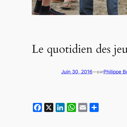
Le quotidien des je
Juin 30, 2016
—
Philippe 
par
Facebook
X
LinkedIn
WhatsApp
Email
Partag