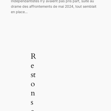
Indépendantistes n’y avaient pas pris part, suite au
drame des affrontements de mai 2024, tout semblait
en place…
R
e
st
o
n
s