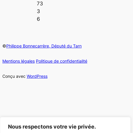
73
3
6
©
Philippe Bonnecarrère, Député du Tarn
Mentions légales
Politique de confidentialité
Conçu avec
WordPress
Nous respectons votre vie privée.