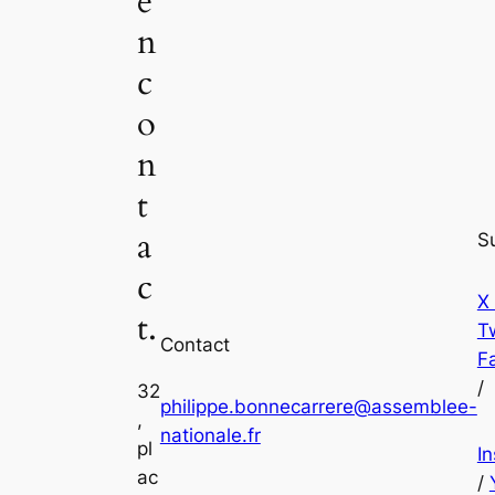
e
n
c
o
n
t
a
S
c
X
t.
Tw
Contact
F
/
32
philippe.bonnecarrere@assemblee-
,
nationale.fr
pl
I
ac
/