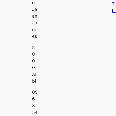
e
T
Je
L
an
Ja
ur
ès
81
0
0
0
Al
bi
05
6
3
54