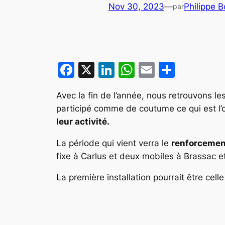
Nov 30, 2023
—
Philippe 
par
Facebook
X
LinkedIn
WhatsApp
Email
Partag
Avec la fin de l’année, nous retrouvons l
participé comme de coutume ce qui est l’o
leur activité.
La période qui vient verra le
renforcement
fixe à Carlus et deux mobiles à Brassac 
La première installation pourrait être ce