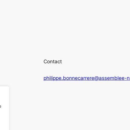
Contact
philippe.bonnecarrere@assemblee-na
e