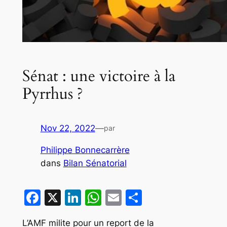
Sénat : une victoire à la
Pyrrhus ?
Nov 22, 2022
—
par
Philippe Bonnecarrère
dans
Bilan Sénatorial
Facebook
X
LinkedIn
WhatsApp
Email
Partager
L’AMF milite pour un report de la