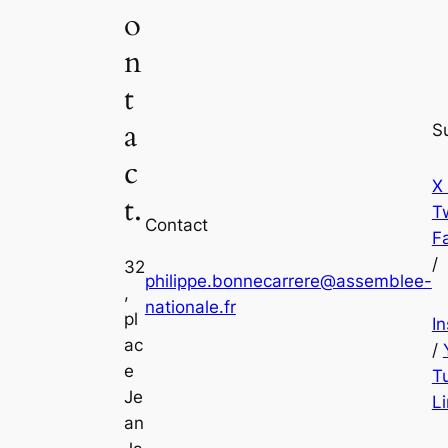
o
n
t
a
S
c
X
t.
Tw
Contact
F
/
32
philippe.bonnecarrere@assemblee-
,
nationale.fr
pl
I
ac
/
e
T
Je
L
an