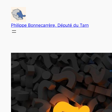
Aller
au
contenu
Philippe Bonnecarrère, Député du Tarn