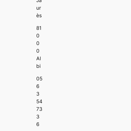
Ja
ur
ès
81
0
0
0
Al
bi
05
6
3
54
73
3
6