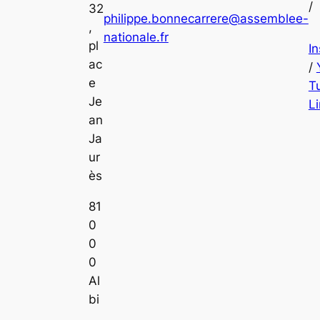
/
32
philippe.bonnecarrere@assemblee-
,
nationale.fr
pl
I
ac
/
e
T
Je
L
an
Ja
ur
ès
81
0
0
0
Al
bi