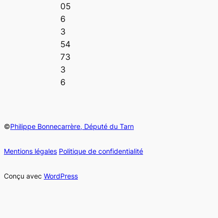
05
6
3
54
73
3
6
©
Philippe Bonnecarrère, Député du Tarn
Mentions légales
Politique de confidentialité
Conçu avec
WordPress