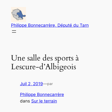
Aller
au
contenu
Philippe Bonnecarrère, Député du Tarn
Une salle des sports à
Lescure-d’Albigeois
Juil 2, 2019
—
par
Philippe Bonnecarrère
dans
Sur le terrain