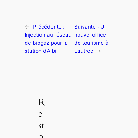
←
Précédente :
Suivante :
Un
Injection au réseau
nouvel office
de biogaz pour la
de tourisme à
station d’Albi
Lautrec
→
R
e
st
o