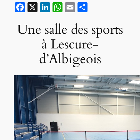
Facebook
X
LinkedIn
WhatsApp
Email
Partager
Une salle des sports
à Lescure-
d’Albigeois