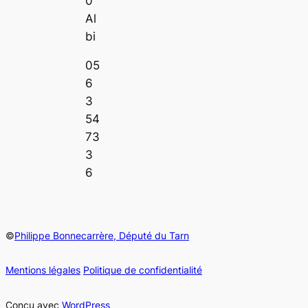
0
Al
bi
05
6
3
54
73
3
6
©
Philippe Bonnecarrère, Député du Tarn
Mentions légales
Politique de confidentialité
Conçu avec
WordPress