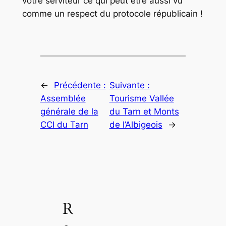
votre serviteur ce qui peut être aussi vu
comme un respect du protocole républicain !
←
Précédente :
Suivante :
Assemblée
Tourisme Vallée
générale de la
du Tarn et Monts
CCI du Tarn
de l’Albigeois
→
R