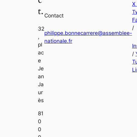
X
t.
Tw
Contact
F
/
32
philippe.bonnecarrere@assemblee-
,
nationale.fr
pl
I
ac
/
e
T
Je
L
an
Ja
ur
ès
81
0
0