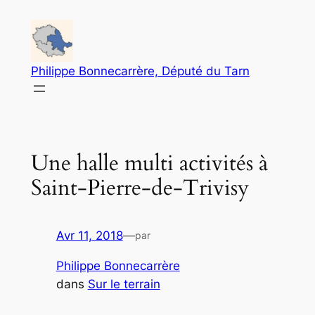
Aller
au
contenu
Philippe Bonnecarrère, Député du Tarn
Une halle multi activités à
Saint-Pierre-de-Trivisy
Avr 11, 2018
—
par
Philippe Bonnecarrère
dans
Sur le terrain