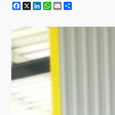
Facebook
X
LinkedIn
WhatsApp
Email
Partager