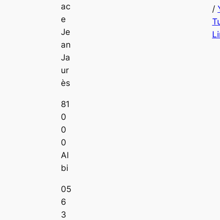
ac
/
e
T
Je
L
an
Ja
ur
ès
81
0
0
0
Al
bi
05
6
3