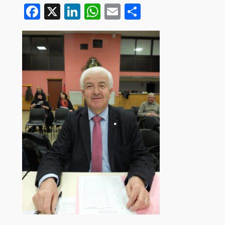
Facebook
X
LinkedIn
WhatsApp
Email
Partager