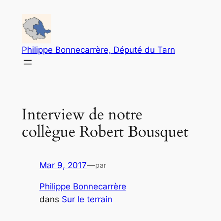
Aller
au
contenu
Philippe Bonnecarrère, Député du Tarn
Interview de notre
collègue Robert Bousquet
Mar 9, 2017
—
par
Philippe Bonnecarrère
dans
Sur le terrain