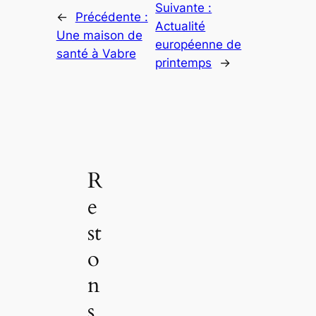
Suivante :
←
Précédente :
Actualité
Une maison de
européenne de
santé à Vabre
printemps
→
R
e
st
o
n
s