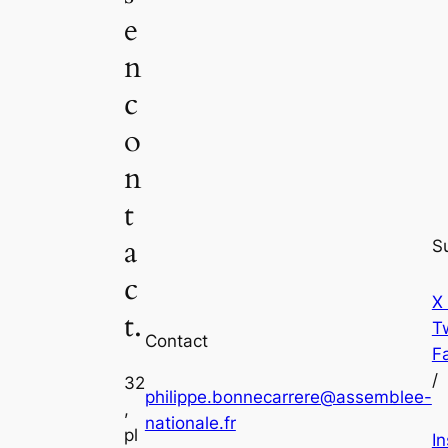
e
n
c
o
n
t
a
S
c
X
t.
Tw
Contact
F
/
32
philippe.bonnecarrere@assemblee-
,
nationale.fr
pl
I