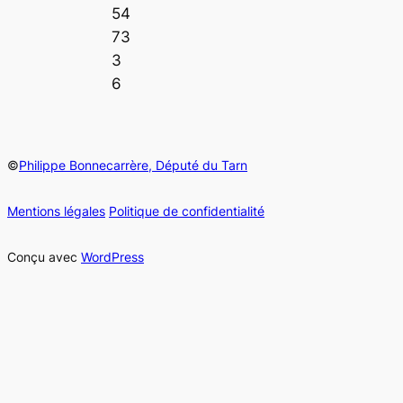
54
73
3
6
©
Philippe Bonnecarrère, Député du Tarn
Mentions légales
Politique de confidentialité
Conçu avec
WordPress