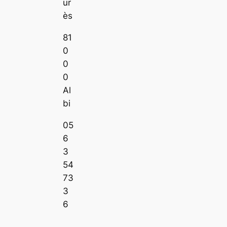
ur
ès
81
0
0
0
Al
bi
05
6
3
54
73
3
6