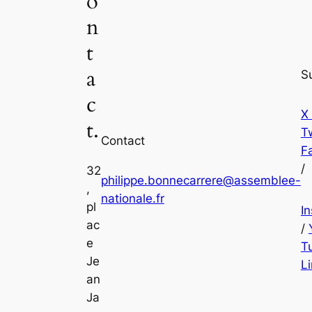
o
n
t
a
S
c
X
t.
Tw
Contact
F
/
32
philippe.bonnecarrere@assemblee-
,
nationale.fr
pl
I
ac
/
e
T
Je
L
an
Ja