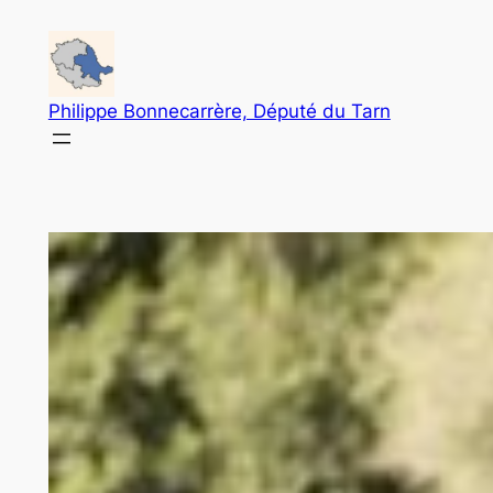
Aller
au
contenu
Philippe Bonnecarrère, Député du Tarn