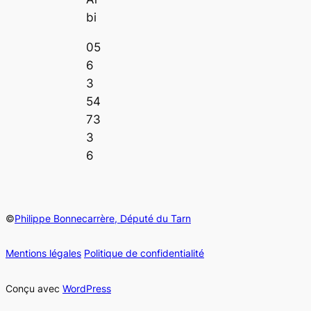
bi
05
6
3
54
73
3
6
©
Philippe Bonnecarrère, Député du Tarn
Mentions légales
Politique de confidentialité
Conçu avec
WordPress