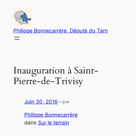
Aller
au
contenu
Philippe Bonnecarrère, Député du Tarn
Inauguration à Saint-
Pierre-de-Trivisy
Juin 30, 2016
—
par
Philippe Bonnecarrère
dans
Sur le terrain