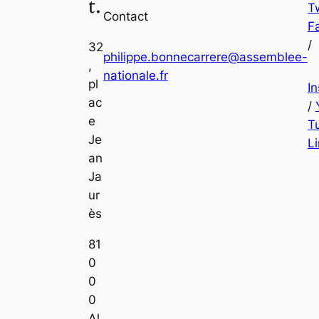
t.
Tw
Contact
F
/
32
philippe.bonnecarrere@assemblee-
,
nationale.fr
pl
I
ac
/
e
T
Je
L
an
Ja
ur
ès
81
0
0
0
Al