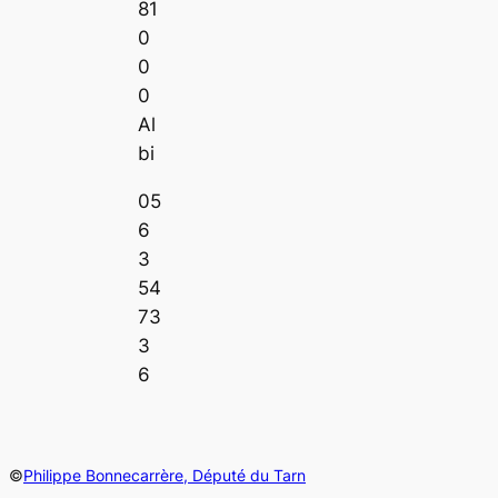
81
0
0
0
Al
bi
05
6
3
54
73
3
6
©
Philippe Bonnecarrère, Député du Tarn