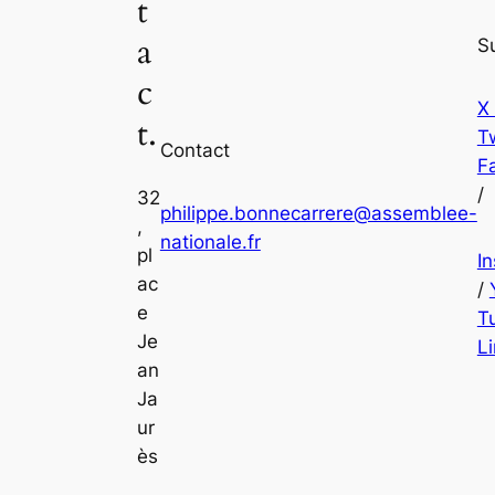
t
a
S
c
X
t.
Tw
Contact
F
/
32
philippe.bonnecarrere@assemblee-
,
nationale.fr
pl
I
ac
/
e
T
Je
L
an
Ja
ur
ès