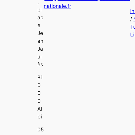
,
nationale.fr
pl
I
ac
/
e
T
Je
L
an
Ja
ur
ès
81
0
0
0
Al
bi
05