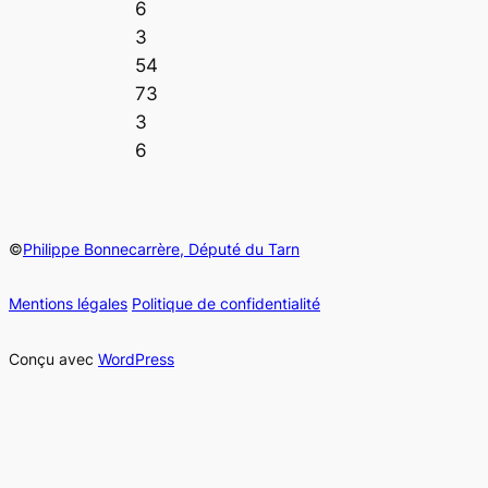
6
3
54
73
3
6
©
Philippe Bonnecarrère, Député du Tarn
Mentions légales
Politique de confidentialité
Conçu avec
WordPress