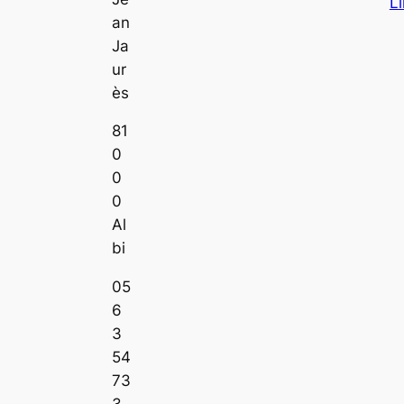
L
an
Ja
ur
ès
81
0
0
0
Al
bi
05
6
3
54
73