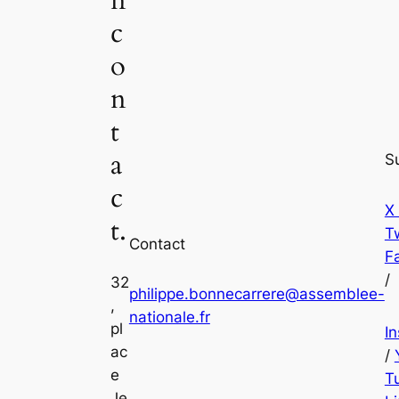
c
o
n
t
a
S
c
X
t.
Tw
Contact
F
/
32
philippe.bonnecarrere@assemblee-
,
nationale.fr
pl
I
ac
/
e
T
Je