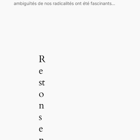
ambiguïtés de nos radicalités ont été fascinants…
R
e
st
o
n
s
e
n