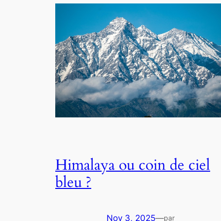
Himalaya ou coin de ciel
bleu ?
Nov 3, 2025
—
par