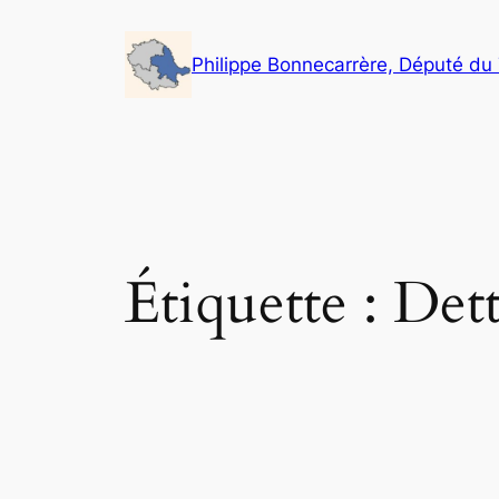
Aller
au
Philippe Bonnecarrère, Député du
contenu
Étiquette :
Det