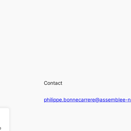
Contact
philippe.bonnecarrere@assemblee-na
e