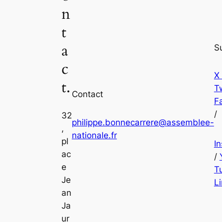
n
t
a
S
c
X
t.
Tw
Contact
F
/
32
philippe.bonnecarrere@assemblee-
,
nationale.fr
pl
I
ac
/
e
T
Je
L
an
Ja
ur