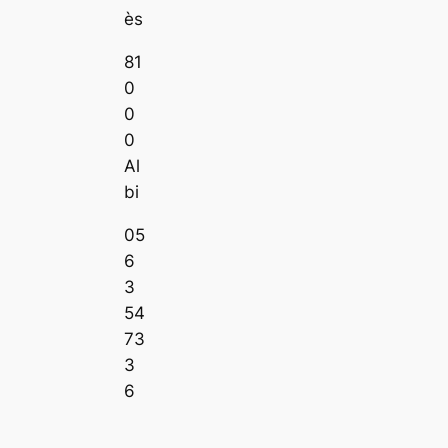
ès
81
0
0
0
Al
bi
05
6
3
54
73
3
6