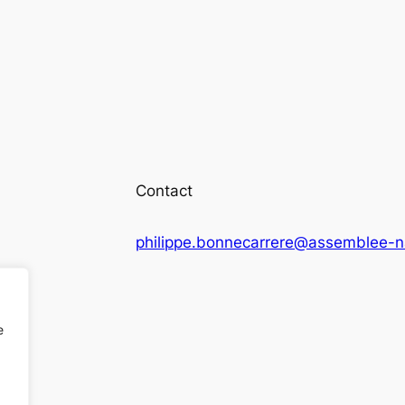
Contact
philippe.bonnecarrere@assemblee-na
e