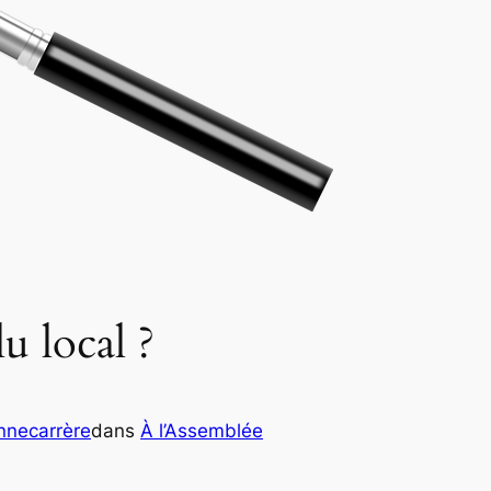
lu local ?
nnecarrère
dans
À l’Assemblée