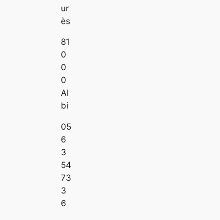
ur
ès
81
0
0
0
Al
bi
05
6
3
54
73
3
6