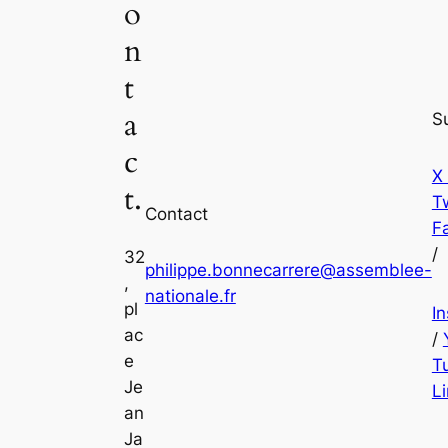
o
n
t
a
S
c
X
t.
Tw
Contact
F
/
32
philippe.bonnecarrere@assemblee-
,
nationale.fr
pl
I
ac
/
e
T
Je
L
an
Ja